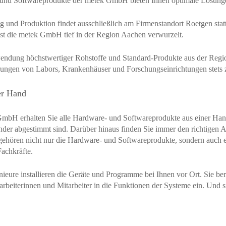
und Softwareprodukte der metek GmbH bieten Ihnen optimale Lösungen
 und Produktion findet ausschließlich am Firmenstandort Roetgen statt,
st die metek GmbH tief in der Region Aachen verwurzelt.
endung höchstwertiger Rohstoffe und Standard-Produkte aus der Region
ungen von Labors, Krankenhäuser und Forschungseinrichtungen stets z
er Hand
GmbH erhalten Sie alle Hardware- und Softwareprodukte aus einer Han
nder abgestimmt sind. Darüber hinaus finden Sie immer den richtigen 
hören nicht nur die Hardware- und Softwareprodukte, sondern auch ein
achkräfte.
ieure installieren die Geräte und Programme bei Ihnen vor Ort. Sie ber
arbeiterinnen und Mitarbeiter in die Funktionen der Systeme ein. Und s